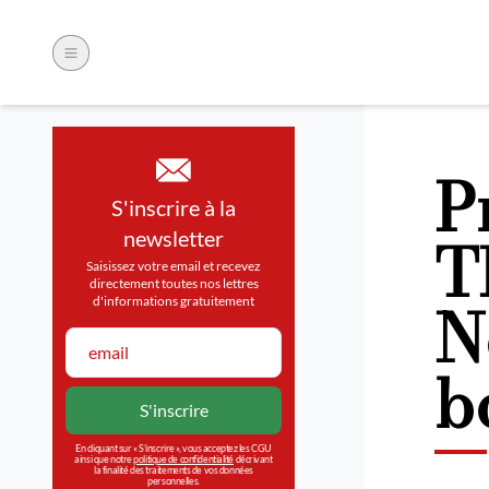
P
S'inscrire à la
T
newsletter
Saisissez votre email et recevez
directement toutes nos lettres
N
d'informations gratuitement
b
En cliquant sur « S’inscrire », vous acceptez les CGU
ainsi que notre
politique de confidentialité
décrivant
la finalité des traitements de vos données
personnelles.