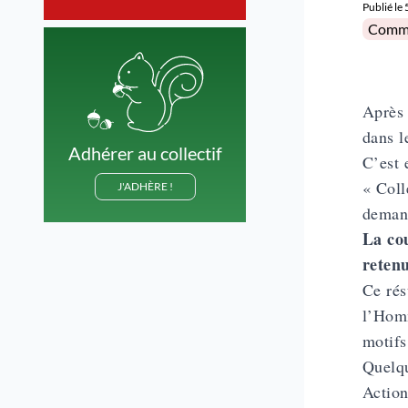
Publié le
Posted 
Comm
Après
dans l
Adhérer au collectif
C’est 
« Coll
J'ADHÈRE !
demand
La co
retenu
Ce rés
l’Ho
motifs
Quelqu
Action