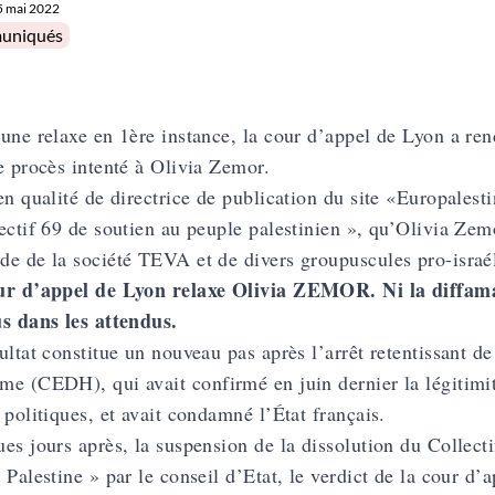
5 mai 2022
in
uniqués
 une
relaxe en 1ère instance
, la cour d’appel de Lyon a ren
e procès intenté à Olivia Zemor.
en qualité de directrice de publication du site «Europales
ectif 69 de soutien au peuple palestinien », qu’Olivia Zemo
e de la société TEVA et de divers groupuscules pro-israé
ur d’appel de Lyon relaxe Olivia ZEMOR. Ni la diffamat
s dans les attendus.
ultat constitue un nouveau pas après l’
arrêt retentissant 
mme (CEDH)
, qui avait confirmé en juin dernier la légitim
 politiques, et avait condamné l’État français.
es jours après, la suspension de la dissolution du Collect
 Palestine » par le conseil d’Etat, le verdict de la cour d’