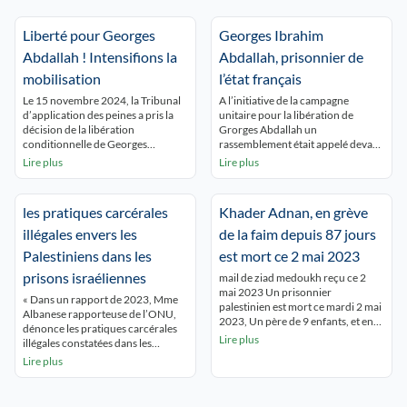
Liberté pour Georges
Georges Ibrahim
Abdallah ! Intensifions la
Abdallah, prisonnier de
mobilisation
l’état français
Le 15 novembre 2024, la Tribunal
A l’initiative de la campagne
d’application des peines a pris la
unitaire pour la libération de
décision de la libération
Grorges Abdallah un
conditionnelle de Georges
rassemblement était appelé devant
Abdallah, fixée au 6 décembre
l’hôtel de ville de Lyon ce 24
Lire plus
Lire plus
prochain. Contrairement au
octobre 2024 « Palestine vivra,
jugement de 2013, sa libération
Palestine vaincra liberez Grorges
n’est pas conditionnée à la
Abdallah » scandaient les
les pratiques carcérales
Khader Adnan, en grève
signature d’un avis d’expulsion
personnes rassemblées
vers le Liban, son pays natal. Mais
intervention du collectif 69
illégales envers les
de la faim depuis 87 jours
l’Etat Français, soutien direct du
Palestine Bonjour à tous et à
Palestiniens dans les
est mort ce 2 mai 2023
génocide à […]
toutes, Je m’exprime ce soir au
nom du […]
prisons israéliennes
mail de ziad medoukh reçu ce 2
mai 2023 Un prisonnier
« Dans un rapport de 2023, Mme
palestinien est mort ce mardi 2 mai
Albanese rapporteuse de l’ONU,
2023, Un père de 9 enfants, et en
dénonce les pratiques carcérales
grève de la faim depuis 87 jours Le
Lire plus
illégales constatées dans les
prisonnier palestinien Khader
prisons israéliennes envers les
Lire plus
Adnan, âgé de 45 ans, originaire de
Palestiniens. Dans ce rapport
la ville de Jénine au nord de la
portant sur la privation arbitraire
Cisjordanie occupée , […]
de liberté dans les territoires