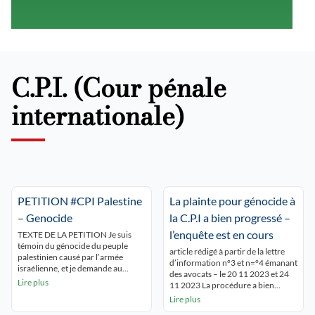
C.P.I. (Cour pénale
internationale)
PETITION #CPI Palestine
La plainte pour génocide à
– Genocide
la C.P.I a bien progressé –
l’enquête est en cours
TEXTE DE LA PETITION Je suis
témoin du génocide du peuple
article rédigé à partir de la lettre
palestinien causé par l’armée
d’information n°3 et n=°4 émanant
israélienne, et je demande au
des avocats – le 20 11 2023 et 24
procureur de la Cour pénale
Lire plus
11 2023 La procédure a bien
internationale de prendre toutes
progressé !il faut poursuivre et
Lire plus
les mesures en son pouvoir pour
amplifier l’effort pour convaincre
bloquer l’action de ces criminels.