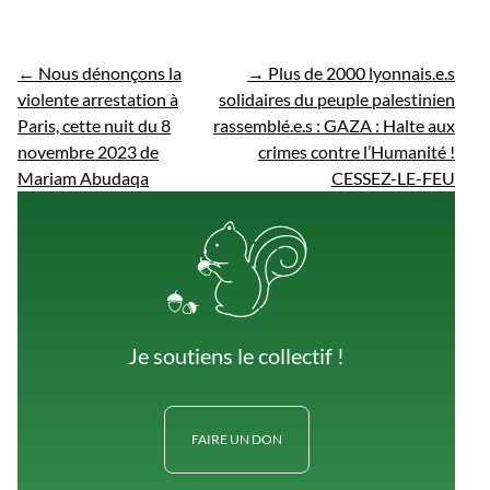
←
Nous dénonçons la
→
Plus de 2000 lyonnais.e.s
violente arrestation à
solidaires du peuple palestinien
Paris, cette nuit du 8
rassemblé.e.s : GAZA : Halte aux
novembre 2023 de
crimes contre l’Humanité !
Mariam Abudaqa
CESSEZ-LE-FEU
Je soutiens le collectif !
FAIRE UN DON