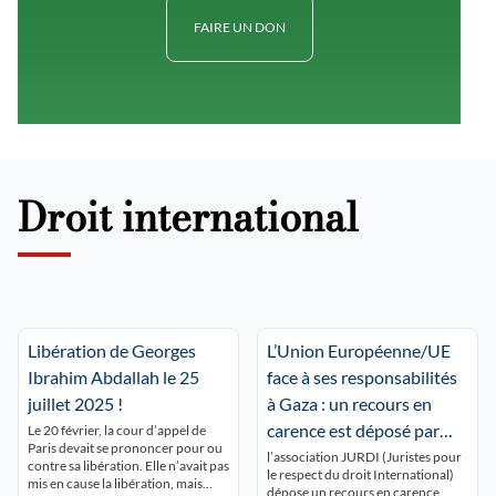
FAIRE UN DON
Droit international
Libération de Georges
L’Union Européenne/UE
Ibrahim Abdallah le 25
face à ses responsabilités
juillet 2025 !
à Gaza : un recours en
carence est déposé par
Le 20 février, la cour d’appel de
Paris devait se prononcer pour ou
JURDI
l’association JURDI (Juristes pour
contre sa libération. Elle n’avait pas
le respect du droit International)
mis en cause la libération, mais
dépose un recours en carence