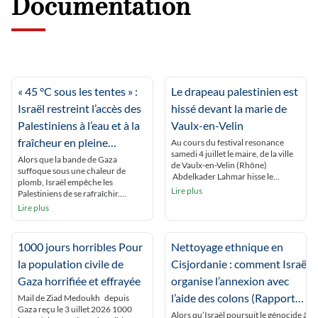
Documentation
« 45 °C sous les tentes » :
Le drapeau palestinien est
Israël restreint l’accès des
hissé devant la marie de
Palestiniens à l’eau et à la
Vaulx-en-Velin
fraîcheur en pleine
Au cours du festival resonance
samedi 4 juillet le maire, de la ville
canicule
Alors que la bande de Gaza
de Vaulx-en-Velin (Rhône)
suffoque sous une chaleur de
Abdelkader Lahmar hisse le
plomb, Israël empêche les
drapeau palestinien , avec «pour
Lire plus
Palestiniens de se rafraîchir.
seul objet de manifester la
Humanitaires et experts
Lire plus
solidarité de la commune avec le
dénoncent un « apartheid
peuple palestinien». Saisi en
environnemental », qui vise à
urgence par le préfet du Rhône
rendre la Palestine invivable.
Etienne Guyot, le juge des référés
1000 jours horribles Pour
Nettoyage ethnique en
Beyrouth (correspondance) À
du tribunal administratif […]
Gaza, les Palestiniens étouffent.
la population civile de
Cisjordanie : comment Israël
Sous les tentes, dans une humidité
Gaza horrifiée et effrayée
organise l’annexion avec
totale due à l’absence de vent et à la
[…]
l’aide des colons (Rapport
Mail de Ziad Medoukh depuis
Gaza reçu le 3 uillet 2026 1000
Amnesty international)
Alors qu’Israël poursuit le génocide à