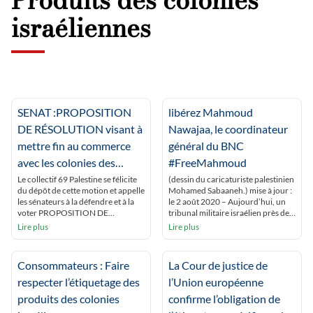
israéliennes
SENAT :PROPOSITION
libérez Mahmoud
DE RÉSOLUTION visant à
Nawajaa, le coordinateur
mettre fin au commerce
général du BNC
avec les colonies des
#FreeMahmoud
territoires palestiniens
Le collectif 69 Palestine se félicite
(dessin du caricaturiste palestinien
du dépôt de cette motion et appelle
Mohamed Sabaaneh.) mise à jour :
occupés,
les sénateurs à la défendre et à la
le 2 août 2020 – Aujourd’hui, un
voter PROPOSITION DE
tribunal militaire israélien près de
RÉSOLUTION /a> en application
Jénine a accédé à une requête du
Lire plus
Lire plus
de l’article 34-1 de la Constitution,
service de sécurité intérieure
visant à mettre fin au commerce
israélien, le Shin Bet, pour
avec les colonies des territoires
prolonger de 15 jours la détention
Consommateurs : Faire
La Cour de justice de
palestiniens occupés, présentée
du défenseur palestinien des droits
Par Mme Raymonde PONCET
de l’homme, Mahmoud Nawajaa.
respecter l’étiquetage des
l’Union européenne
MONGE, MM. Daniel […]
Aucune inculpation […]
produits des colonies
confirme l’obligation de