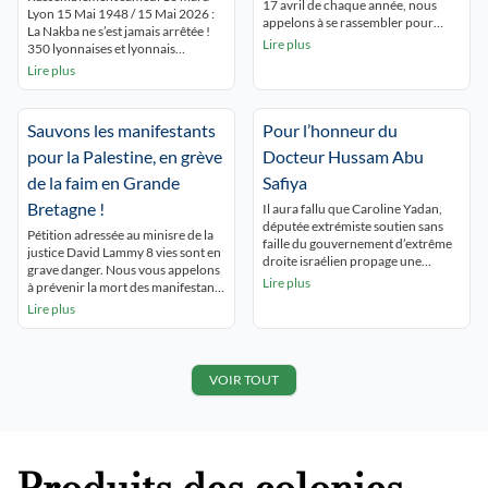
17 avril de chaque année, nous
Lyon 15 Mai 1948 / 15 Mai 2026 :
République 15 h.
appelons à se rassembler pour
La Nakba ne s’est jamais arrêtée !
rendre hommage à tous les
Lire plus
350 lyonnaises et lyonnais
prisonniers palestiniens en
commémorent la NAKBA
Lire plus
souffrance permanente derrière
ininterrompue et dénoncent le
les barreaux israéliens. Dans la
silence autour de Gaza qui se
situation de génocide à Gaza, de
meurt ! « GAZA,GAZA, Lyon est
terreur coloniale en Cisjordanie, la
Sauvons les manifestants
Pour l’honneur du
avec toi ! ». Les passants du centre
situation des prisonnières et
ville découvrent les nombreux
pour la Palestine, en grève
Docteur Hussam Abu
prisonniers palestiniens est […]
panneaux […]
de la faim en Grande
Safiya
Bretagne !
Il aura fallu que Caroline Yadan,
députée extrémiste soutien sans
Pétition adressée au minisre de la
faille du gouvernement d’extrême
justice David Lammy 8 vies sont en
droite israélien propage une
grave danger. Nous vous appelons
immonde « fakenews » pour
Lire plus
à prévenir la mort des manifestants
qu’une partie de la presse
en grève de la faim. Les grévistes
Lire plus
lyonnaise s’empresse de la relayer !
ont besoin de soins médicaux
« Un Palestinien proche du Hamas
urgents. Ils n’ont pas encore été
fait citoyen d’honneur ? Nouvelle
jugés et ont vu leur droit à des
polémique pour le maire Grégory
conditions normales de liberté
VOIR TOUT
Doucet (Le Progrès de Lyon) […]
sous […]
Produits des colonies