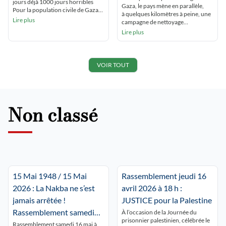
jours déjà 1000 jours horribles
Gaza, le pays mène en parallèle,
Pour la population civile de Gaza
à quelques kilomètres à peine, une
horrifiée et effrayée 1000 jours
Lire plus
campagne de nettoyage
terribles Presque trois années
ethnique contre les Palestinien·nes de
Lire plus
d’horreur qui ne s’arrête pas.
Cisjordanie. Les colons israéliens
1000 jours horribles pour une
harcèlent, pillent et attaquent les
population civile horrifiée et
populations palestiniennes, les
terrifiée Pas de vie à Gaza dans ce
poussant à fuir leur terre ancestrale.
VOIR TOUT
[…]
Depuis 2023, ces violences ont
explosé. Loin d’être le fait de
quelques colons extrémistes isolés,
elles sont en réalité délibérément
orchestrées par l’Etat d’Israël.
Non classé
Comment organise-t-il, finance-t-il
[…]
15 Mai 1948 / 15 Mai
Rassemblement jeudi 16
2026 : La Nakba ne s’est
avril 2026 à 18 h :
jamais arrêtée !
JUSTICE pour la Palestine
Rassemblement samedi
À l’occasion de la Journée du
prisonnier palestinien, célébrée le
16 mai à Lyon Place de la
Rassemblement samedi 16 mai à