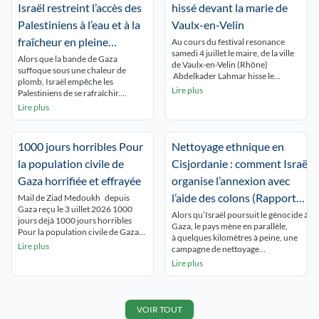
Israël restreint l’accès des
hissé devant la marie de
Palestiniens à l’eau et à la
Vaulx-en-Velin
fraîcheur en pleine
Au cours du festival resonance
samedi 4 juillet le maire, de la ville
canicule
Alors que la bande de Gaza
de Vaulx-en-Velin (Rhône)
suffoque sous une chaleur de
Abdelkader Lahmar hisse le
plomb, Israël empêche les
drapeau palestinien , avec «pour
Lire plus
Palestiniens de se rafraîchir.
seul objet de manifester la
Humanitaires et experts
Lire plus
solidarité de la commune avec le
dénoncent un « apartheid
peuple palestinien». Saisi en
environnemental », qui vise à
urgence par le préfet du Rhône
rendre la Palestine invivable.
Etienne Guyot, le juge des référés
1000 jours horribles Pour
Nettoyage ethnique en
Beyrouth (correspondance) À
du tribunal administratif […]
Gaza, les Palestiniens étouffent.
la population civile de
Cisjordanie : comment Israël
Sous les tentes, dans une humidité
Gaza horrifiée et effrayée
organise l’annexion avec
totale due à l’absence de vent et à la
[…]
l’aide des colons (Rapport
Mail de Ziad Medoukh depuis
Gaza reçu le 3 uillet 2026 1000
Amnesty international)
Alors qu’Israël poursuit le génocide à
jours déjà 1000 jours horribles
Gaza, le pays mène en parallèle,
Pour la population civile de Gaza
à quelques kilomètres à peine, une
horrifiée et effrayée 1000 jours
Lire plus
campagne de nettoyage
terribles Presque trois années
ethnique contre les Palestinien·nes de
Lire plus
d’horreur qui ne s’arrête pas.
Cisjordanie. Les colons israéliens
1000 jours horribles pour une
harcèlent, pillent et attaquent les
population civile horrifiée et
populations palestiniennes, les
terrifiée Pas de vie à Gaza dans ce
poussant à fuir leur terre ancestrale.
VOIR TOUT
[…]
Depuis 2023, ces violences ont