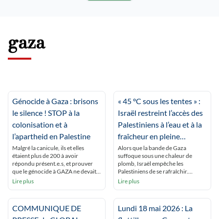
explosé. Loin d’être le fait de
quelques colons extrémistes isolés,
elles sont en réalité délibérément
orchestrées par l’Etat d’Israël.
gaza
Comment organise-t-il, finance-t-il
[…]
Génocide à Gaza : brisons
« 45 °C sous les tentes » :
le silence ! STOP à la
Israël restreint l’accès des
colonisation et à
Palestiniens à l’eau et à la
l’apartheid en Palestine
fraîcheur en pleine
canicule
Malgré la canicule, ils et elles
Alors que la bande de Gaza
étaient plus de 200 à avoir
suffoque sous une chaleur de
répondu présent.e.s, et prouver
plomb, Israël empêche les
que le génocide à GAZA ne devait
Palestiniens de se rafraîchir.
pas être oublié ! Ils et elles
Humanitaires et experts
Lire plus
Lire plus
voulaient aussi dénoncer de
dénoncent un « apartheid
développement de l’épuration
environnemental », qui vise à
ethnique coloniale en Cisjordanie.
rendre la Palestine invivable.
COMMUNIQUE DE
Lundi 18 mai 2026 : La
Enfin, ils se sont montré solidaires
Beyrouth (correspondance) À
des militants réprimés pour leur
Gaza, les Palestiniens étouffent.