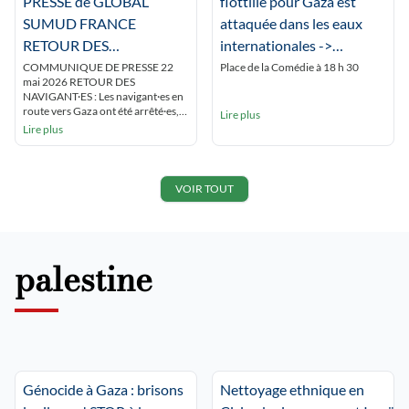
PRESSE de GLOBAL
flottille pour Gaza est
soutien au peuple […]
Sous les tentes, dans une humidité
SUMUD FRANCE
attaquée dans les eaux
totale due à l’absence de vent et à la
[…]
RETOUR DES
internationales ->
NAVIGANT·ES :
RASSEMBLEMENT A
COMMUNIQUE DE PRESSE 22
Place de la Comédie à 18 h 30
mai 2026 RETOUR DES
LYON
NAVIGANT·ES : Les navigant·es en
route vers Gaza ont été arrêté·es,
Lire plus
emprisonné·es, humilié·es,
Lire plus
maltraité·es, pour certain·es
battu·es et violé·es, avant d’être
expulsé·es. Les ressortissant·es
français·es sont rentrés à Paris le
VOIR TOUT
vendredi 22 mai 2026. Détenu·es
sur un bateau prison où nombre
d’entre elles et eux ont été […]
palestine
Génocide à Gaza : brisons
Nettoyage ethnique en