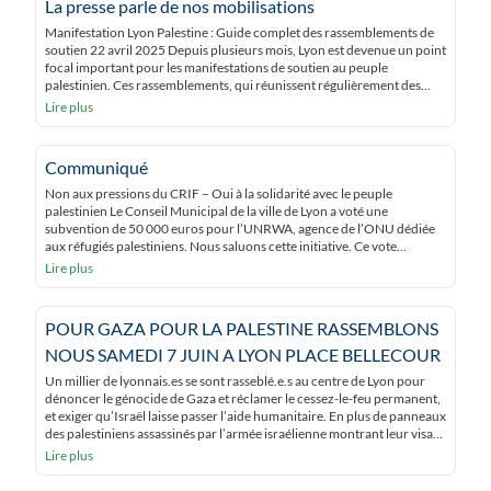
La presse parle de nos mobilisations
Manifestation Lyon Palestine : Guide complet des rassemblements de
soutien 22 avril 2025 Depuis plusieurs mois, Lyon est devenue un point
focal important pour les manifestations de soutien au peuple
palestinien. Ces rassemblements, qui réunissent régulièrement des
milliers de personnes, s’inscrivent dans un mouvement international
Lire plus
de solidarité face à la situation humanitaire à Gaza. Voici […]
Communiqué
Non aux pressions du CRIF – Oui à la solidarité avec le peuple
palestinien Le Conseil Municipal de la ville de Lyon a voté une
subvention de 50 000 euros pour l’UNRWA, agence de l’ONU dédiée
aux réfugiés palestiniens. Nous saluons cette initiative. Ce vote
majoritaire POUR des élus de la majorité écologique et de […]
Lire plus
POUR GAZA POUR LA PALESTINE RASSEMBLONS
NOUS SAMEDI 7 JUIN A LYON PLACE BELLECOUR
Un millier de lyonnais.es se sont rasseblé.e.s au centre de Lyon pour
dénoncer le génocide de Gaza et réclamer le cessez-le-feu permanent,
et exiger qu’Israël laisse passer l’aide humanitaire. En plus de panneaux
des palestiniens assassinés par l’armée israélienne montrant leur visage
et leur nom, des cordes à linges portant des habits ensanglantés
Lire plus
d’enfants sensibilisaient […]