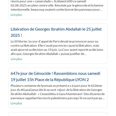
réunis pour une « casserolade », ils étaient 600 ce samedi
02,08.2025,en plein centre ville. Révulsés par le génocide et la famine
intentionnelle, beaucoup avaient confectionné des panneaux pour
clamer leur protestation, Les slogans étaient ponctués par le bruit des
Lire plus
casseroles vides « Gaza, […]
Libération de Georges Ibrahim Abdallah le 25 juillet
2025 !
Le 20 février, la cour d’appel de Paris devait se prononcer pour ou
contre sa libération. Elle n’avait pas mis en cause la libération, mais
avait ajourné sa décision au 19 juin. La Cour ayant reporté sa décision
afin que, Georges Ibrahim Abdallah « puisse justifier de
l’indemnisation des parties civiles», à savoir les États-Unis. […]
Lire plus
647e jour de Génocide ! Rassemblons nous samedi
19 juillet 15h Place de la République LYON 2
Plusieurs centaines de lyonnais.es présent.e.s à Lyon pour le 652ème
jour du #GazaGenocide ils se sont réjoui de la libération de Georges
Ibrahilm Abdsallah » Cessezlefeu à Gaza Maintenant ! Des dizaines de
panneaux rappelant les morts palestiniens parcequ’ils ne sont pas que
des nombre attirent la curiosité et le recueillement ! Au jour de […]
Lire plus