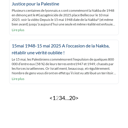
Justice pour la Palestine
Plusieurs centaines de lyonnais.e.s ont commémoré la Nakba de 1948
en dénonçant le #Gazagénicide de 2025 place Bellecour le 10 mai
2025. voir la vidéo Depuis le 15 mai 1948 date de la Nakba° (et même
bien avant) jusqu’à aujourd’hui une seule et même réalité est enfouie
en Occident sous une propagande sioniste ambiante : l’expulsion […]
Lire plus
15mai 1948-15 mai 2025 A l’occasion de la Nakba,
rétablir une vérité oubliée !
Le 15 mai, les Palestiniens commémorent l’expulsion de quelques 800
000 d’entre eux (58 %) de leurs terres entre1947 et 1949, chassés par
les forces israéliennes. Or Israël ment, beaucoup, et régulièrement.
Nombre de gens vous diront en effet qu’il s’est vu attribué un territoire
par l’ONU en 1947, et que comme les pays arabes […]
Lire plus
Pagination
<
1
2
3
4
…
20
>
des
publications