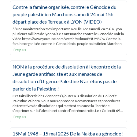
Contre la famine organisée, contre le Génocide du
peuple palestinien Marchons samedi 24 mai 15h
départ place des Terreaux à LYON (VIDEO)
/ / une manifestation très importante a eu lieu ce samedi 24 mai à Lyon
plusieurs milliers de lyonnais.e.s ont marché contre le Génocide Voir la
vidéo https://www.youtube.com/watch?v=kmoEfJUYBGw Contre la
famine organisée, contre le Génocide du peuple palestinien Marchons
samedi 24 mai départ place des Terreaux à LYONLes bombardements
Lire plus
sont incessants dans la bande de […]
NON à la procédure de dissolution à l’encontre de la
Jeune garde antifasciste et aux menaces de
dissolution d’Urgence Palestine N’arrêtons pas de
parler de la Palestine !
Ces faits liberticides viennent s’ajouter à la dissolution du Collectif
Palestine Vaincra.Nous nous opposons à ces menaces et procédures
de tentatives de dissolutions qui mettent en cause la liberté de
s’exprimer sur la Palestine et contre l’extrême droite.Le « Collectif 69
de soutien au peuple palestinien » est solidaire d’Urgence Palestine du
Lire plus
Collectif Palestine Vaincra […]
15Mai 1948 – 15 mai 2025 De la Nakba au génocide !