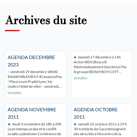
Archives du site
AGENDA DECEMBRE
► Samedi 17 décembre à 14h
Action BDS (Boycott
2023
Désinvestissement Sanctions) Par
– vendredi 29 décembre 18h00
le groupe BDS69 BOYCOTT
RASSEMBLEMENT #CessezLeFeu
SODACLUB ! SODASTREAM ►
Lire plus
! Place Louis Pradel Lyon 1er
Vendredi 2 décembre 2011 à 20 h
(métro Hôtel de ville) – vendredi
Témoignages de lyonnais
1er décembre à 19h00 Soirée
participants au convoi pour Gaza
Lire plus
hommage à Mahmoud Darwish
« Miles of Smiles 7 » Centre Tawhid
IFCM 52 rue Guillaume PARADIN
8 rue Notre Dame 69006 Lyon
LYON 8° – Samedi 2 décembre à
Entrée libre – Buffet Organisé par
AGENDA NOVEMBRE
AGENDA OCTOBRE
14h30 MANIFESTATION
CBSP Lyon, […]
UNITAIRE Départ Manufacture
2011
2011
des tabacs Métro sans souci ligne
► Jeudi 3 novembre de 18h à 20h
► samedi 22 octobre 2011 à 19 h
« D » – Samedi 2 […]
Le printemps arabe et le conflit
30 4 enfants de Gaza témoignent
israélo-palestinien Conférence de
des atrocités à l’encontre de la