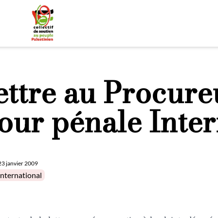
ettre au Procure
our pénale Inter
23 janvier 2009
in
international