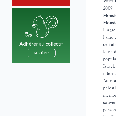
Voici 
2009
Monsie
Monsie
L’agre
l’une 
Adhérer au collectif
de fui
le cho
J'ADHÈRE !
popula
Israël
intern
Au nom
palest
mémoir
souven
person