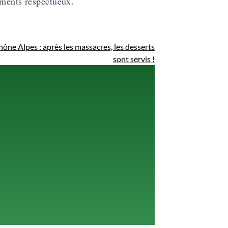
iments respectueux.
ône Alpes : après les massacres, les desserts
sont servis !
!