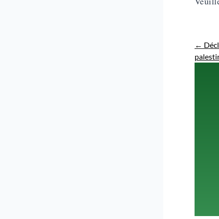
Veuill
←
Décl
palesti