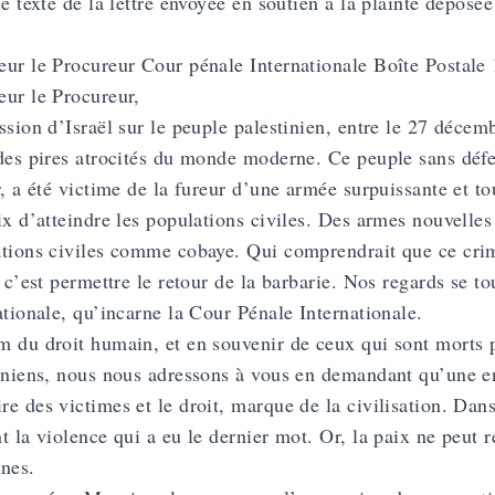
le texte de la lettre envoyée en soutien à la plainte déposé
ur le Procureur Cour pénale Internationale Boîte Posta
ur le Procureur,
ssion d’Israël sur le peuple palestinien, entre le 27 décem
des pires atrocités du monde moderne. Ce peuple sans défen
r, a été victime de la fureur d’une armée surpuissante et t
ix d’atteindre les populations civiles. Des armes nouvelle
tions civiles comme cobaye. Qui comprendrait que ce crim
, c’est permettre le retour de la barbarie. Nos regards se to
ationale, qu’incarne la Cour Pénale Internationale.
 du droit humain, et en souvenir de ceux qui sont morts po
iniens, nous nous adressons à vous en demandant qu’une en
e des victimes et le droit, marque de la civilisation. Dan
t la violence qui a eu le dernier mot. Or, la paix ne peut r
nes.