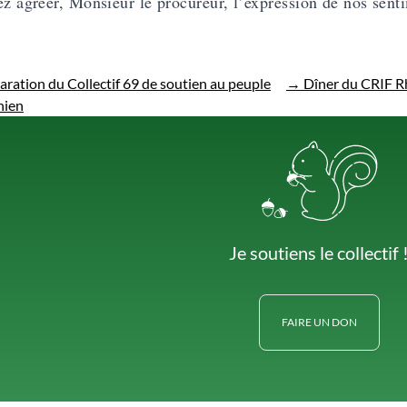
ez agréer, Monsieur le procureur, l’expression de nos sent
aration du Collectif 69 de soutien au peuple
→
Dîner du CRIF Rh
nien
Je soutiens le collectif 
FAIRE UN DON