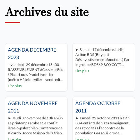
Archives du site
AGENDA DECEMBRE
► Samedi 17 décembre à 14h
Action BDS (Boycott
2023
Désinvestissement Sanctions) Par
– vendredi 29 décembre 18h00
le groupe BDS69 BOYCOTT
RASSEMBLEMENT #CessezLeFeu
SODACLUB ! SODASTREAM ►
Lire plus
! Place Louis Pradel Lyon 1er
Vendredi 2 décembre 2011 à 20 h
(métro Hôtel de ville) – vendredi
Témoignages de lyonnais
1er décembre à 19h00 Soirée
participants au convoi pour Gaza
Lire plus
hommage à Mahmoud Darwish
« Miles of Smiles 7 » Centre Tawhid
IFCM 52 rue Guillaume PARADIN
8 rue Notre Dame 69006 Lyon
LYON 8° – Samedi 2 décembre à
Entrée libre – Buffet Organisé par
AGENDA NOVEMBRE
AGENDA OCTOBRE
14h30 MANIFESTATION
CBSP Lyon, […]
UNITAIRE Départ Manufacture
2011
2011
des tabacs Métro sans souci ligne
► Jeudi 3 novembre de 18h à 20h
► samedi 22 octobre 2011 à 19 h
« D » – Samedi 2 […]
Le printemps arabe et le conflit
30 4 enfants de Gaza témoignent
israélo-palestinien Conférence de
des atrocités à l’encontre de la
Ricardo Bocco Maison de l’Orient
population Gazaoui lors de
et de la Méditerranée 7, rue Raulin
l’agression de janvier 2009 contre
Lire plus
Lire plus