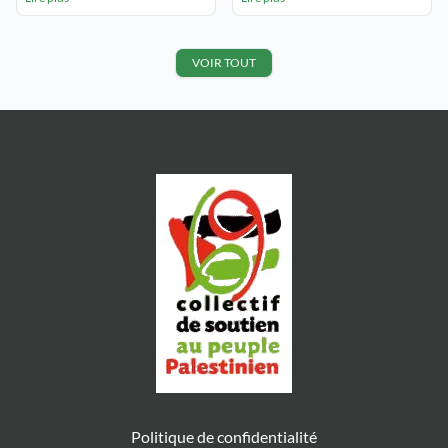
LYON 7° Organisé par le Gremmo
la Bande de Gaza Loai, 13 ans,
► Jeudi 3 novembre à 20 h 30
blessé aux yeux suite à une
Témoignages : Agir au proche
explosion, ainsi que Mona, Zeimba
Orient exposé, diaporama, débat
et Mahmoud, respectivement âgés
VOIR TOUT
Edit Mallecourt (MAN) […]
de 12, 14 et […]
Politique de confidentialité