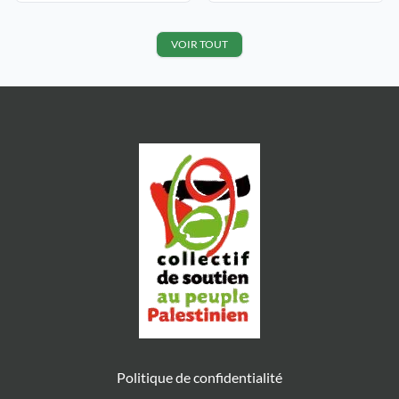
« Un Palestinien proche du Hamas
urgents. Ils n’ont pas encore été
fait citoyen d’honneur ? Nouvelle
jugés et ont vu leur droit à des
polémique pour le maire Grégory
conditions normales de liberté
VOIR TOUT
Doucet (Le Progrès de Lyon) […]
sous […]
Politique de confidentialité