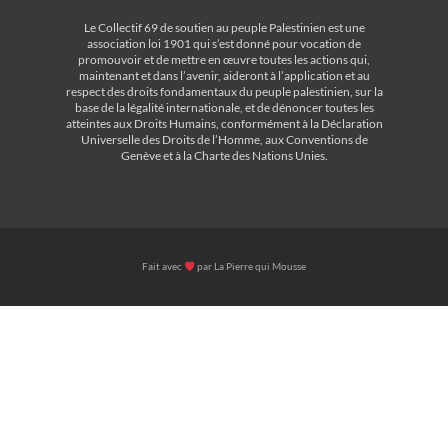
Le Collectif 69 de soutien au peuple Palestinien est une
association loi 1901 qui s’est donné pour vocation de
promouvoir et de mettre en œuvre toutes les actions qui,
maintenant et dans l’avenir, aideront à l’application et au
respect des droits fondamentaux du peuple palestinien, sur la
base de la légalité internationale, et de dénoncer toutes les
atteintes aux Droits Humains, conformément à la Déclaration
Universelle des Droits de l’Homme, aux Conventions de
Genève et à la Charte des Nations Unies.
Fait avec
par
La Pierre qui Mousse