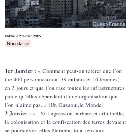
Publié le
2 février 2009
Posted in
Non classé
1er Janvier :
« Comment peut-on tolérer que l’on
tue 400 personnes(dont 39 enfants et 16 femmes)
en 3 jours et que l’on rase toutes les infrastructures
parce qu’elles dépendent d’une organisation que
l’on n’aime pas. » (Un Gazaoui,le Monde)
3 Janvier :
« ..Si l’agression barbare et criminelle,
la colonisation et la confiscation des terres devaient
se poursuivre, elles ôteraient tout sens aux