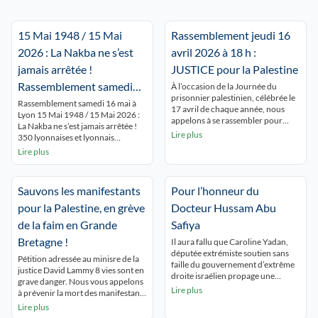
15 Mai 1948 / 15 Mai
Rassemblement jeudi 16
2026 : La Nakba ne s’est
avril 2026 à 18 h :
jamais arrêtée !
JUSTICE pour la Palestine
Rassemblement samedi
À l’occasion de la Journée du
prisonnier palestinien, célébrée le
16 mai à Lyon Place de la
Rassemblement samedi 16 mai à
17 avril de chaque année, nous
Lyon 15 Mai 1948 / 15 Mai 2026 :
République 15 h.
appelons à se rassembler pour
La Nakba ne s’est jamais arrêtée !
rendre hommage à tous les
Lire plus
350 lyonnaises et lyonnais
prisonniers palestiniens en
commémorent la NAKBA
Lire plus
souffrance permanente derrière
ininterrompue et dénoncent le
les barreaux israéliens. Dans la
silence autour de Gaza qui se
situation de génocide à Gaza, de
meurt ! « GAZA,GAZA, Lyon est
terreur coloniale en Cisjordanie, la
Sauvons les manifestants
Pour l’honneur du
avec toi ! ». Les passants du centre
situation des prisonnières et
ville découvrent les nombreux
pour la Palestine, en grève
Docteur Hussam Abu
prisonniers palestiniens est […]
panneaux […]
de la faim en Grande
Safiya
Bretagne !
Il aura fallu que Caroline Yadan,
députée extrémiste soutien sans
Pétition adressée au minisre de la
faille du gouvernement d’extrême
justice David Lammy 8 vies sont en
droite israélien propage une
grave danger. Nous vous appelons
immonde « fakenews » pour
Lire plus
à prévenir la mort des manifestants
qu’une partie de la presse
en grève de la faim. Les grévistes
Lire plus
lyonnaise s’empresse de la relayer !
ont besoin de soins médicaux