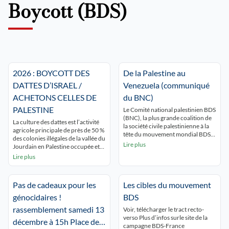
Boycott (BDS)
2026 : BOYCOTT DES
De la Palestine au
DATTES D’ISRAEL /
Venezuela (communiqué
ACHETONS CELLES DE
du BNC)
PALESTINE
Le Comité national palestinien BDS
(BNC), la plus grande coalition de
La culture des dattes est l’activité
la société civile palestinienne à la
agricole principale de près de 50 %
tête du mouvement mondial BDS,
des colonies illégales de la vallée du
condamne l’agression militaire
Lire plus
Jourdain en Palestine occupée et
criminelle et coloniale des États-
contribue fortement à leur viabilité
Lire plus
Unis contre le Venezuela, une
économique. La vallée du Jourdain
violation de sa souveraineté, le
une région fertile de Palestine, mais
droit à l’autodétermination du
à cause des restrictions d’accès,
peuple vénézuélien et le droit
Pas de cadeaux pour les
Les cibles du mouvement
seule 4% de la terre est cultivée par
international. Nous sommes
des palestiniens […]
génocidaires !
BDS
solidaires des peuples
vénézuéliens […]
rassemblement samedi 13
Voir, télécharger le tract recto-
verso Plus d’infos surle site de la
décembre à 15h Place de
campagne BDS-France