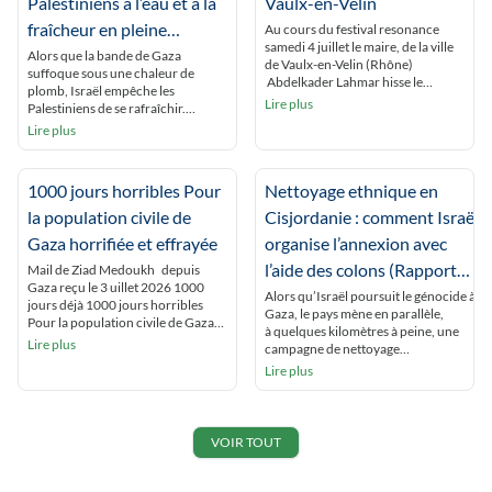
Palestiniens à l’eau et à la
Vaulx-en-Velin
fraîcheur en pleine
Au cours du festival resonance
samedi 4 juillet le maire, de la ville
canicule
Alors que la bande de Gaza
de Vaulx-en-Velin (Rhône)
suffoque sous une chaleur de
Abdelkader Lahmar hisse le
plomb, Israël empêche les
drapeau palestinien , avec «pour
Lire plus
Palestiniens de se rafraîchir.
seul objet de manifester la
Humanitaires et experts
Lire plus
solidarité de la commune avec le
dénoncent un « apartheid
peuple palestinien». Saisi en
environnemental », qui vise à
urgence par le préfet du Rhône
rendre la Palestine invivable.
Etienne Guyot, le juge des référés
1000 jours horribles Pour
Nettoyage ethnique en
Beyrouth (correspondance) À
du tribunal administratif […]
Gaza, les Palestiniens étouffent.
la population civile de
Cisjordanie : comment Israël
Sous les tentes, dans une humidité
Gaza horrifiée et effrayée
organise l’annexion avec
totale due à l’absence de vent et à la
[…]
l’aide des colons (Rapport
Mail de Ziad Medoukh depuis
Gaza reçu le 3 uillet 2026 1000
Amnesty international)
Alors qu’Israël poursuit le génocide à
jours déjà 1000 jours horribles
Gaza, le pays mène en parallèle,
Pour la population civile de Gaza
à quelques kilomètres à peine, une
horrifiée et effrayée 1000 jours
Lire plus
campagne de nettoyage
terribles Presque trois années
ethnique contre les Palestinien·nes de
Lire plus
d’horreur qui ne s’arrête pas.
Cisjordanie. Les colons israéliens
1000 jours horribles pour une
harcèlent, pillent et attaquent les
population civile horrifiée et
populations palestiniennes, les
terrifiée Pas de vie à Gaza dans ce
poussant à fuir leur terre ancestrale.
VOIR TOUT
[…]
Depuis 2023, ces violences ont
explosé. Loin d’être le fait de
quelques colons extrémistes isolés,