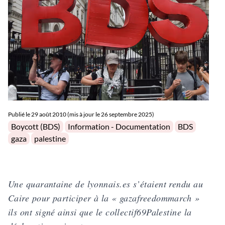
Publié le
29 août 2010 (mis à jour le 26 septembre 2025)
Posted in
Tags:
Boycott (BDS)
Information - Documentation
BDS
gaza
palestine
Une quarantaine de lyonnais.es s’étaient rendu au
Caire pour participer à la « gazafreedommarch »
ils ont signé ainsi que le collectif69Palestine la