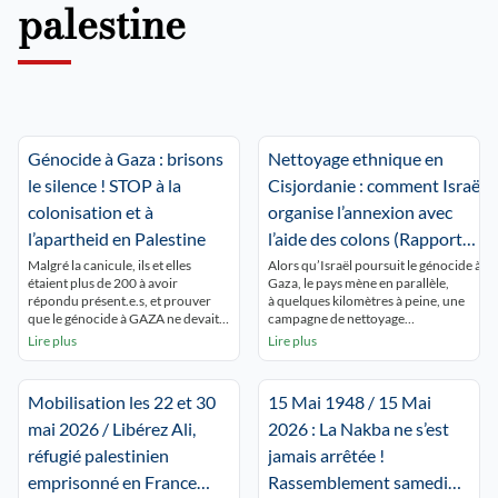
palestine
Génocide à Gaza : brisons
Nettoyage ethnique en
le silence ! STOP à la
Cisjordanie : comment Israël
colonisation et à
organise l’annexion avec
l’apartheid en Palestine
l’aide des colons (Rapport
Amnesty international)
Malgré la canicule, ils et elles
Alors qu’Israël poursuit le génocide à
étaient plus de 200 à avoir
Gaza, le pays mène en parallèle,
répondu présent.e.s, et prouver
à quelques kilomètres à peine, une
que le génocide à GAZA ne devait
campagne de nettoyage
pas être oublié ! Ils et elles
ethnique contre les Palestinien·nes de
Lire plus
Lire plus
voulaient aussi dénoncer de
Cisjordanie. Les colons israéliens
développement de l’épuration
harcèlent, pillent et attaquent les
ethnique coloniale en Cisjordanie.
populations palestiniennes, les
Mobilisation les 22 et 30
15 Mai 1948 / 15 Mai
Enfin, ils se sont montré solidaires
poussant à fuir leur terre ancestrale.
des militants réprimés pour leur
Depuis 2023, ces violences ont
mai 2026 / Libérez Ali,
2026 : La Nakba ne s’est
soutien au peuple […]
explosé. Loin d’être le fait de
réfugié palestinien
jamais arrêtée !
quelques colons extrémistes isolés,
elles sont en réalité délibérément
emprisonné en France
Rassemblement samedi
orchestrées par l’Etat d’Israël.