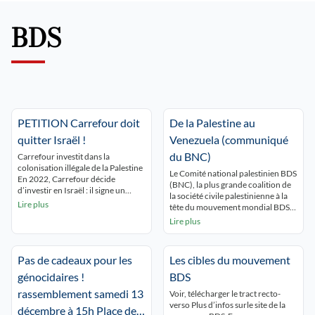
elles sont en réalité délibérément
orchestrées par l’Etat d’Israël.
BDS
Comment organise-t-il, finance-t-il
[…]
PETITION Carrefour doit
De la Palestine au
quitter Israël !
Venezuela (communiqué
du BNC)
Carrefour investit dans la
colonisation illégale de la Palestine
Le Comité national palestinien BDS
En 2022, Carrefour décide
(BNC), la plus grande coalition de
d’investir en Israël : il signe un
la société civile palestinienne à la
accord de franchise avec la société
Lire plus
tête du mouvement mondial BDS,
israélienne Electra Consumer
condamne l’agression militaire
Lire plus
Products et sa filiale de grande
criminelle et coloniale des États-
distribution Yenot Bitan qui
Unis contre le Venezuela, une
exploite des magasins en Israël et
violation de sa souveraineté, le
dans les colonies illégales en
Pas de cadeaux pour les
Les cibles du mouvement
droit à l’autodétermination du
Cisjordanie occupée. En 2024,
peuple vénézuélien et le droit
génocidaires !
BDS
Carrefour […]
international. Nous sommes
rassemblement samedi 13
Voir, télécharger le tract recto-
solidaires des peuples
verso Plus d’infos surle site de la
vénézuéliens […]
décembre à 15h Place de