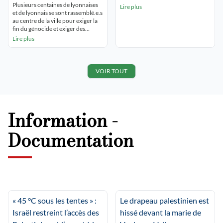
la République lyon 2
Plusieurs centaines de lyonnaises
Lire plus
et de lyonnais se sont rassemblé.e.s
au centre de la ville pour exiger la
fin du génocide et exiger des
sanctions ontre Israël, car Macron
Lire plus
et Barrot doivent cesser leur
complicité. Le rassemblement était
sur le thème du boycott, plusieurs
prises de paroles ont eu lieu pour
VOIR TOUT
dénoncer les marques complices
[…]
Information -
Documentation
« 45 °C sous les tentes » :
Le drapeau palestinien est
Israël restreint l’accès des
hissé devant la marie de