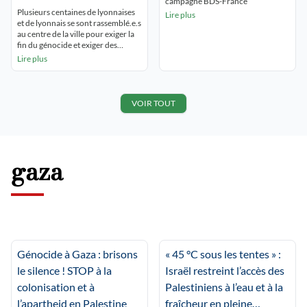
campagne BDS-France
la République lyon 2
Plusieurs centaines de lyonnaises
Lire plus
et de lyonnais se sont rassemblé.e.s
au centre de la ville pour exiger la
fin du génocide et exiger des
sanctions ontre Israël, car Macron
Lire plus
et Barrot doivent cesser leur
complicité. Le rassemblement était
sur le thème du boycott, plusieurs
prises de paroles ont eu lieu pour
VOIR TOUT
dénoncer les marques complices
[…]
gaza
Génocide à Gaza : brisons
« 45 °C sous les tentes » :
le silence ! STOP à la
Israël restreint l’accès des
colonisation et à
Palestiniens à l’eau et à la
l’apartheid en Palestine
fraîcheur en pleine