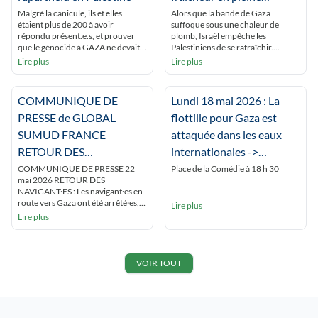
canicule
Malgré la canicule, ils et elles
Alors que la bande de Gaza
étaient plus de 200 à avoir
suffoque sous une chaleur de
répondu présent.e.s, et prouver
plomb, Israël empêche les
que le génocide à GAZA ne devait
Palestiniens de se rafraîchir.
pas être oublié ! Ils et elles
Humanitaires et experts
Lire plus
Lire plus
voulaient aussi dénoncer de
dénoncent un « apartheid
développement de l’épuration
environnemental », qui vise à
ethnique coloniale en Cisjordanie.
rendre la Palestine invivable.
COMMUNIQUE DE
Lundi 18 mai 2026 : La
Enfin, ils se sont montré solidaires
Beyrouth (correspondance) À
des militants réprimés pour leur
Gaza, les Palestiniens étouffent.
PRESSE de GLOBAL
flottille pour Gaza est
soutien au peuple […]
Sous les tentes, dans une humidité
SUMUD FRANCE
attaquée dans les eaux
totale due à l’absence de vent et à la
[…]
RETOUR DES
internationales ->
NAVIGANT·ES :
RASSEMBLEMENT A
COMMUNIQUE DE PRESSE 22
Place de la Comédie à 18 h 30
mai 2026 RETOUR DES
LYON
NAVIGANT·ES : Les navigant·es en
route vers Gaza ont été arrêté·es,
Lire plus
emprisonné·es, humilié·es,
Lire plus
maltraité·es, pour certain·es
battu·es et violé·es, avant d’être
expulsé·es. Les ressortissant·es
français·es sont rentrés à Paris le
VOIR TOUT
vendredi 22 mai 2026. Détenu·es
sur un bateau prison où nombre
d’entre elles et eux ont été […]