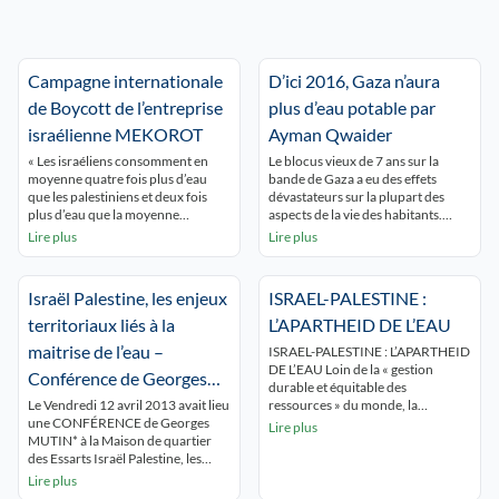
Campagne internationale
D’ici 2016, Gaza n’aura
de Boycott de l’entreprise
plus d’eau potable par
israélienne MEKOROT
Ayman Qwaider
« Les israéliens consomment en
Le blocus vieux de 7 ans sur la
moyenne quatre fois plus d’eau
bande de Gaza a eu des effets
que les palestiniens et deux fois
dévastateurs sur la plupart des
plus d’eau que la moyenne
aspects de la vie des habitants.
européenne ! » Cette campagne est
Depuis qu’Israël a intensifié en
Lire plus
Lire plus
lancée par PENGON/Friends of
2007 le blocus sur le territoire
the Earth Palestine, Palestinian
enclavé, la plupart des matériaux
BDS National Committee, Land
pour la construction
Israël Palestine, les enjeux
ISRAEL-PALESTINE :
Defense Coalition Cet article a été
d’’infrastructures [dont celles
repris du site de la Campagne BDS
servant à la gestion de l’eau] ont […]
territoriaux liés à la
L’APARTHEID DE L’EAU
France Six raisons de boycotter […]
maitrise de l’eau –
ISRAEL-PALESTINE : L’APARTHEID
DE L’EAU Loin de la « gestion
Conférence de Georges
durable et équitable des
MUTIN
Le Vendredi 12 avril 2013 avait lieu
ressources » du monde, la
une CONFÉRENCE de Georges
politique de l’eau en Israël n’est ni
Lire plus
MUTIN* à la Maison de quartier
équitable, ni durable. L’eau est sur-
des Essarts Israël Palestine, les
exploitée d’une part, et utilisée
enjeux territoriaux liés à la maitrise
comme une arme contre les
Lire plus
de l’eau dans le cadre d’une soirée
palestiniens de l’autre … – 7,5