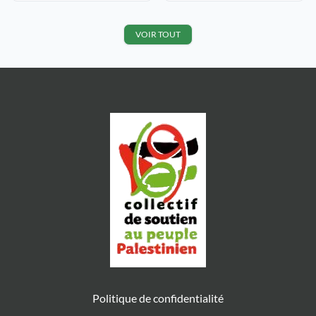
organisé par C.C.F.D-terre
millions d’israéliens consomment
solidaire, Amnesty International,
1900 millions m3 soit 300 litres
La maison des Essarts sur le thème
d’eau […]
VOIR TOUT
L’EAU DANS LE MONDE …
PARTAGE INÉGAL […]
Politique de confidentialité