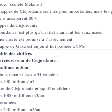
ade. (société Mékorot)
nappes de Cisjordanie sont les plus importantes, mais les
iens accaparent 80%
ppes de Cisjordanie
ourdain n’est plus qu’un filet charriant les eaux usées
er morte est promise à l’assèchement
appe de Gaza est aujourd’hui polluée à 95%
lité des chiffres
urces en eau de Cisjordanie :
millions m3/an
e surface et lac de Tibériade :
n 500 millions/m3
re de Cisjordanie et aquifère côtier :
n 1000 milllions m3/an
etraitées
n 250 millions m3/an