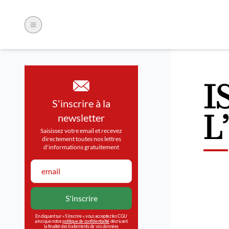
I
S'inscrire à la
L
newsletter
Saisissez votre email et recevez
directement toutes nos lettres
d'informations gratuitement
En cliquant sur « S’inscrire », vous acceptez les CGU
ainsi que notre
politique de confidentialité
décrivant
la finalité des traitements de vos données