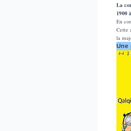
La co
1900 
En con
Cette 
la maj
Une 