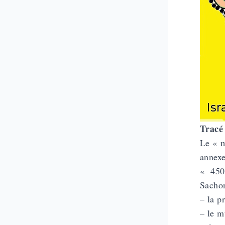
Tracé 
Le « m
annexe
« 450 
Sachon
– la p
– le m