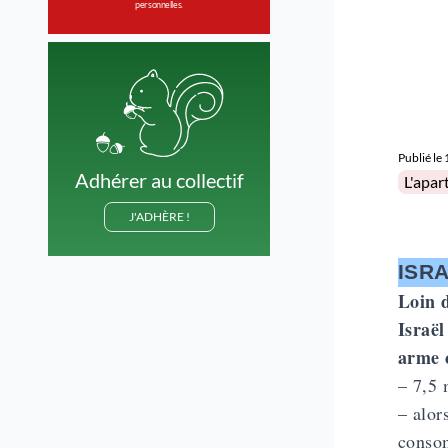
personnelles.
Publié le
Adhérer au collectif
Posted 
L'apar
J'ADHÈRE !
ISRA
Loin d
Israël
arme c
– 7,5 
– alor
conso