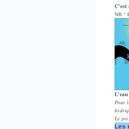
C’est 
NB ° D
L’eau 
Pour l
hydriq
Le pri
Les 