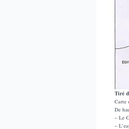
Tiré 
Carte 
De hau
– Le G
– L’ea