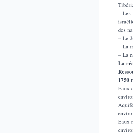
Tibéri
– Les 
israél
des na
– Le J
– La m
– La n
La réa
Resso
1750 
Eaux d
enviro
Aquifè
enviro
Eaux r
enviro