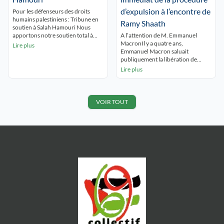
avoir constamment dénoncé […]
proposition de loi va être déposée
d’expulsion à l’encontre de
Pour les défenseurs des droits
à l’Assemblée nationale pour
humains palestiniens : Tribune en
interdire le commerce […]
Ramy Shaath
soutien à Salah Hamouri Nous
apportons notre soutien total à
A l’attention de M. Emmanuel
Salah Hamouri, avocat franco-
MacronIl y a quatre ans,
Lire plus
palestinien, défenseur des droits
Emmanuel Macron saluait
humains et citoyen franco-
publiquement la libération de
palestinien, face aux accusations
Ramy Shaath des prisons
Lire plus
mensongères publiées le 25 mai
égyptiennes. Il déclarait partager «
2026 par le Shin Bet israélien. Une
le soulagement de son épouse
vie de résistance Comme des
Céline Lebrun » et remerciait « tous
milliers de Palestinien·nes, Salah
ceux qui ont joué un rôle positif
VOIR TOUT
[…]
dans cet heureux dénouement ». La
France se posait alors […]