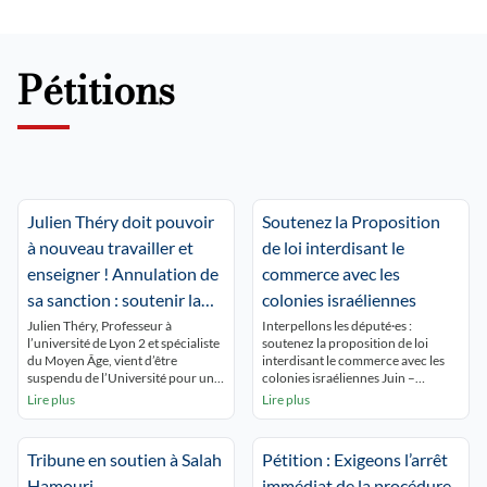
Pétitions
Julien Théry doit pouvoir
Soutenez la Proposition
à nouveau travailler et
de loi interdisant le
enseigner ! Annulation de
commerce avec les
sa sanction : soutenir la
colonies israéliennes
Palestine n’est pas un
Julien Théry, Professeur à
Interpellons les député·es :
l’université de Lyon 2 et spécialiste
soutenez la proposition de loi
crime !
du Moyen Âge, vient d’être
interdisant le commerce avec les
suspendu de l’Université pour une
colonies israéliennes Juin –
durée de 18 mois, sans pouvoir
Décembre 2026 5 048
Lire plus
Lire plus
toucher son salaire. Ses crimes ?
interpellations : 5 048 Partager sur
Avoir reposté un texte critique
Mobilisons-nous pour une action
d’une tribune pro-Israël parue
concrète : arrêter la collaboration
Tribune en soutien à Salah
Pétition : Exigeons l’arrêt
dans le Figaro et appelé au boycott
économique avec les colonies
des personnalités signataires ;
israéliennes illégales Une
Hamouri
immédiat de la procédure