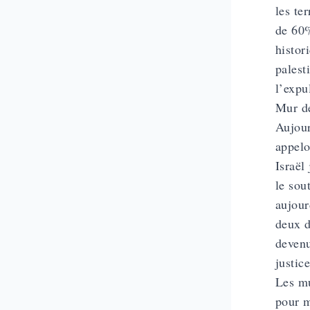
les te
de 60%
histor
palest
l’expu
Mur de
Aujour
appelo
Israël
le sou
aujour
deux d
devenu
justice
Les mu
pour m