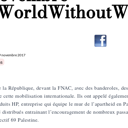
WorldWithoutW
9 novembre 2017
in
ns
 la République, devant la FNAC, avec des banderoles, des 
e cette mobilisation internationale. Ils ont appelé égalemen
duits HP
, entreprise qui équipe le mur de l’apartheid en Pa
é distribués entrainant l’encouragement de nombreux passan
lectif 69 Palestine.