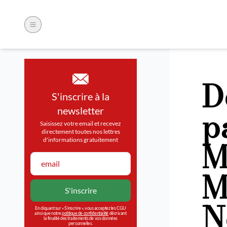
D
S'inscrire à la
p
newsletter
Saisissez votre email et recevez
directement toutes nos lettres
M
d'informations gratuitement
M
N
En cliquant sur « S’inscrire », vous acceptez les CGU
ainsi que notre
politique de confidentialité
décrivant
la finalité des traitements de vos données
personnelles.