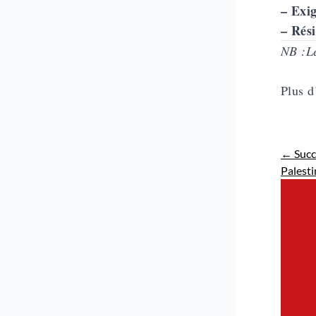
– Exig
– Rési
NB :Le
Plus d
←
Succ
Palest