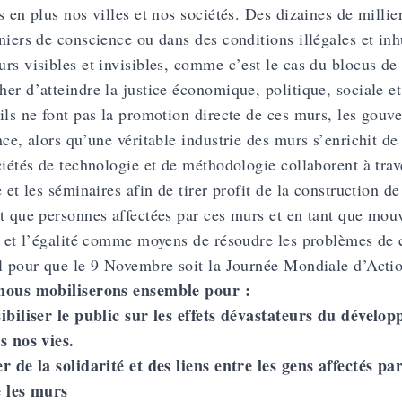
s en plus nos villes et nos sociétés. Des dizaines de milli
niers de conscience ou dans des conditions illégales et in
rs visibles et invisibles, comme c’est le cas du blocus de
er d’atteindre la justice économique, politique, sociale e
ils ne font pas la promotion directe de ces murs, les gouv
nce, alors qu’une véritable industrie des murs s’enrichit de
ciétés de technologie et de méthodologie collaborent à tra
e et les séminaires afin de tirer profit de la construction d
t que personnes affectées par ces murs et en tant que mouv
é et l’égalité comme moyens de résoudre les problèmes de 
l pour que le 9 Novembre soit la Journée Mondiale d’Act
nous mobiliserons ensemble pour :
ibiliser le public sur les effets dévastateurs du déve
s nos vies.
r de la solidarité et des liens entre les gens affectés p
e les murs