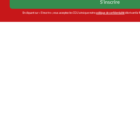
En cliquant sur « S’inscrire », vous acceptez les CGU ainsi que notre
politique de confidentialité
décrivant la f