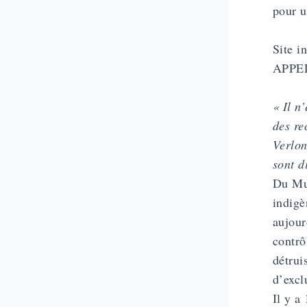
pour 
Site i
APPE
« Il n
des re
Verlon
sont d
Du Mur
indigè
aujour
contrô
détrui
d’excl
Il y a