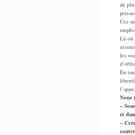
de plu
prison
Ces mu
empêch
Là où 
existe
les so
d’offr
En tan
libert
l’appe
Nous 
– Sens
et dan
– Crée
contr