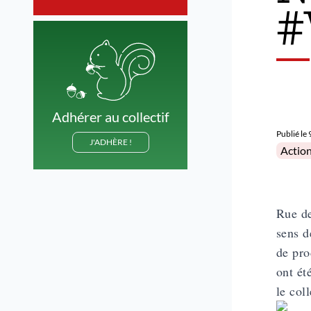
#
Adhérer au collectif
Publié le
J'ADHÈRE !
Posted 
Actio
Rue de
sens d
de pro
ont ét
le col