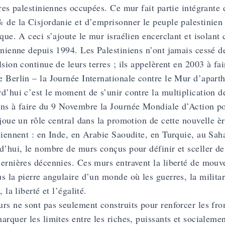
rres palestiniennes occupées. Ce mur fait partie intégrante 
 de la Cisjordanie et d’emprisonner le peuple palestinien
ique. A ceci s’ajoute le mur israélien encerclant et isola
inienne depuis 1994. Les Palestiniens n’ont jamais cessé de
lsion continue de leurs terres ; ils appelèrent en 2003 à f
 Berlin – la Journée Internationale contre le Mur d’aparth
d’hui c’est le moment de s’unir contre la multiplication d
ns à faire du 9 Novembre la Journée Mondiale d’Action 
 joue un rôle central dans la promotion de cette nouvelle è
tiennent : en Inde, en Arabie Saoudite, en Turquie, au Sah
d’hui, le nombre de murs conçus pour définir et sceller de 
ernières décennies. Ces murs entravent la liberté de mouv
s la pierre angulaire d’un monde où les guerres, la militar
, la liberté et l’égalité.
rs ne sont pas seulement construits pour renforcer les fro
arquer les limites entre les riches, puissants et socialemen