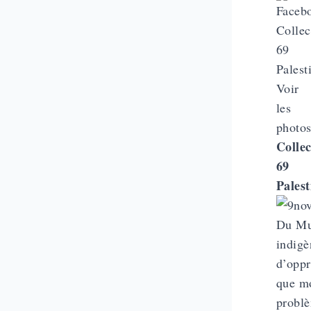
Voir
les
photo
Collec
69
Palest
Du Mur
indigè
d’oppr
que mo
problè