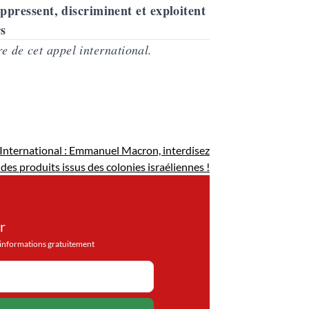
ppressent, discriminent et exploitent
rs
re de cet appel international.
ternational : Emmanuel Macron, interdisez
 des produits issus des colonies israéliennes !
r
d'informations gratuitement