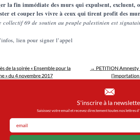
er la fin immédiate des murs qui expulsent, excluent, o
ster et couper les vivre à ceux qui tirent profit des mu
 collectif 69 de soutien au peuple palestinien est signatai
’infos, lien pour signer l’appel
ès de la soirée « Ensemble pour la
→
PETITION Amnesty In
ine » du 4 novembre 2017
l’importation
S'inscrire à la newslette
Saisissez votre email et recevez directement toutes nos lettres 