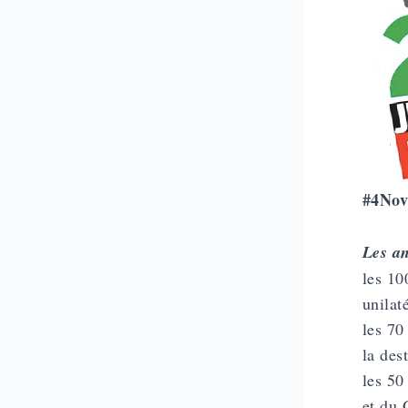
#4Nov
Les an
les 10
unilat
les 70
la des
les 50
et du 