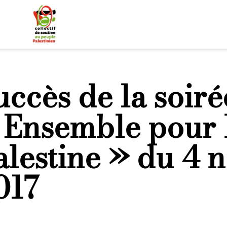
uccès de la soiré
 Ensemble pour 
alestine » du 4
017