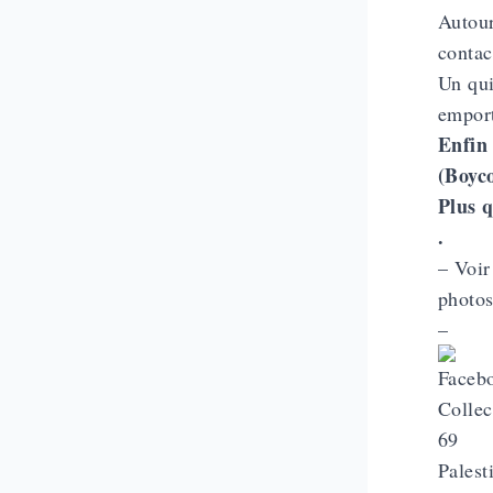
Autour
contac
Un qui
emport
Enfin 
(Boyco
Plus q
.
– Voir
photo
–