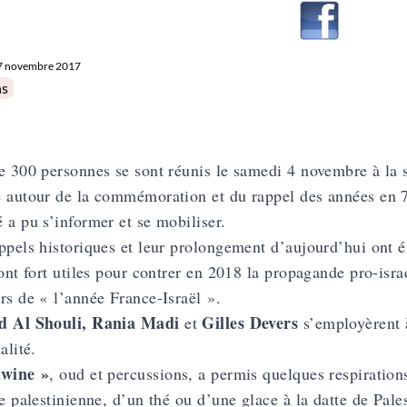
7 novembre 2017
in
ns
e 300 personnes se sont réunis le samedi 4 novembre à la s
 autour de la commémoration et du rappel des années en 7 (
 a pu s’informer et se mobiliser.
ppels historiques et leur prolongement d’aujourd’hui ont é
ront fort utiles pour contrer en 2018 la propagande pro-isra
rs de « l’année France-Israël ».
d Al Shouli, Rania Madi
Gilles Devers
et
s’employèrent à
alité.
awine »
, oud et percussions, a permis quelques respiration
te palestinienne, d’un thé ou d’une glace à la datte de Pale