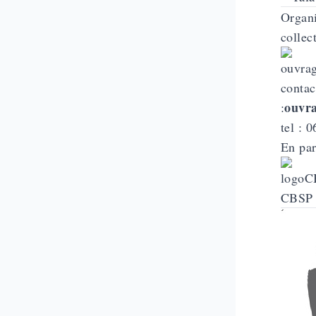
Organi
collec
contac
ouvr
:
tel : 
En par
CBSP