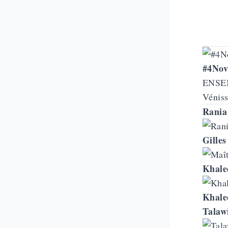
#4Nov
ENSEM
Vénis
Rani
Gilles
Khale
Khale
Talaw