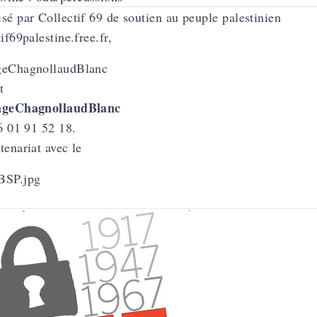
sé par Collectif 69 de soutien au peuple palestinien
tif69palestine.free.fr
,
t
ageChagnollaudBlanc
06 01 91 52 18.
tenariat avec le