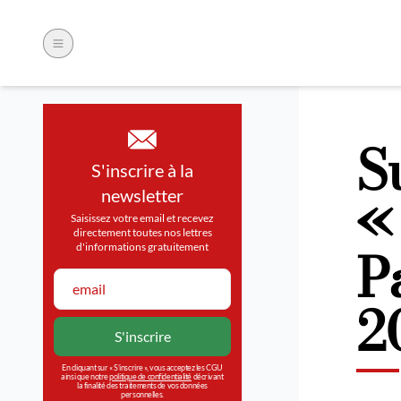
S
S'inscrire à la
«
newsletter
Saisissez votre email et recevez
directement toutes nos lettres
P
d'informations gratuitement
2
En cliquant sur « S’inscrire », vous acceptez les CGU
ainsi que notre
politique de confidentialité
décrivant
la finalité des traitements de vos données
personnelles.