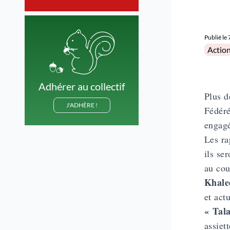
Publié le
Posted 
Actio
Adhérer au collectif
Plus d
J'ADHÈRE !
Fédéré
engagé
Les ra
ils se
au cou
Khale
et actu
« Tal
assiet