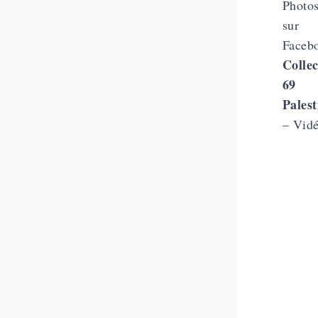
Photo
sur
Faceb
Collec
69
Palest
– Vidé