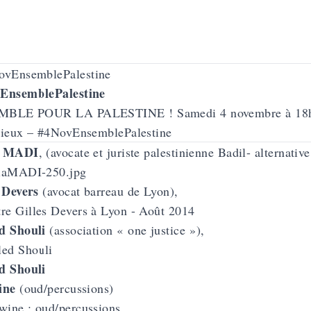
EnsemblePalestine
BLE POUR LA PALESTINE ! Samedi 4 novembre à 18h30 
sieux – #4NovEnsemblePalestine
a MADI
, (avocate et juriste palestinienne Badil- alternativ
 Devers
(avocat barreau de Lyon),
d Shouli
(association « one justice »),
d Shouli
ine
(oud/percussions)