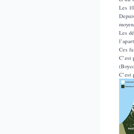
Les 10
Depuis
moyens
Les dé
l’apar
Ces fa
C’est 
(Boyco
C’est 