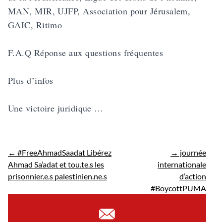
MAN, MIR, UJFP, Association pour Jérusalem,
GAIC, Ritimo
F.A.Q Réponse aux questions fréquentes
Plus d’infos
Une victoire juridique …
←
#FreeAhmadSaadat Libérez
→
journée
Ahmad Sa’adat et tou.te.s les
internationale
prisonnier.e.s palestinien.ne.s
d’action
#BoycottPUMA