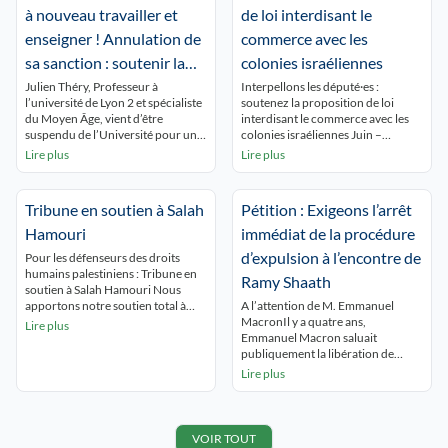
à nouveau travailler et
de loi interdisant le
enseigner ! Annulation de
commerce avec les
sa sanction : soutenir la
colonies israéliennes
Palestine n’est pas un
Julien Théry, Professeur à
Interpellons les député·es :
l’université de Lyon 2 et spécialiste
soutenez la proposition de loi
crime !
du Moyen Âge, vient d’être
interdisant le commerce avec les
suspendu de l’Université pour une
colonies israéliennes Juin –
durée de 18 mois, sans pouvoir
Décembre 2026 5 048
Lire plus
Lire plus
toucher son salaire. Ses crimes ?
interpellations : 5 048 Partager sur
Avoir reposté un texte critique
Mobilisons-nous pour une action
d’une tribune pro-Israël parue
concrète : arrêter la collaboration
Tribune en soutien à Salah
Pétition : Exigeons l’arrêt
dans le Figaro et appelé au boycott
économique avec les colonies
des personnalités signataires ;
israéliennes illégales Une
Hamouri
immédiat de la procédure
avoir constamment dénoncé […]
proposition de loi va être déposée
d’expulsion à l’encontre de
Pour les défenseurs des droits
à l’Assemblée nationale pour
humains palestiniens : Tribune en
interdire le commerce […]
Ramy Shaath
soutien à Salah Hamouri Nous
apportons notre soutien total à
A l’attention de M. Emmanuel
Salah Hamouri, avocat franco-
MacronIl y a quatre ans,
Lire plus
palestinien, défenseur des droits
Emmanuel Macron saluait
humains et citoyen franco-
publiquement la libération de
palestinien, face aux accusations
Ramy Shaath des prisons
Lire plus
mensongères publiées le 25 mai
égyptiennes. Il déclarait partager «
2026 par le Shin Bet israélien. Une
le soulagement de son épouse
vie de résistance Comme des
Céline Lebrun » et remerciait « tous
milliers de Palestinien·nes, Salah
ceux qui ont joué un rôle positif
VOIR TOUT