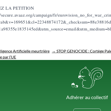
EZ LA PETITION
//secure.avaaz.org/campaign/fr/eurovision_no_for_war_cri
ab&v=169651&cl=22348874172&_checksum=88e38816d4
1a98355e1835145ed&utm_source=email&utm_medium=bl
ligence Artificielle meurtrière
→
STOP GENOCIDE : Cortège Palest
e par l’UE
Adhérer au collectif