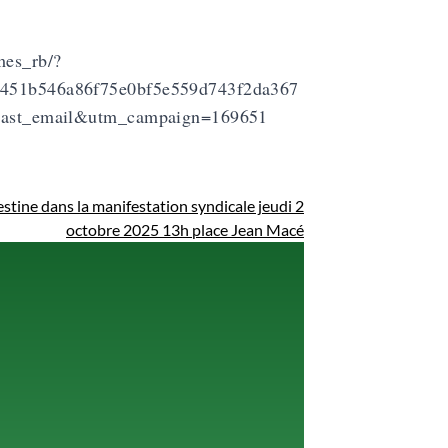
mes_rb/?
51b546a86f75e0bf5e559d743f2da367
ast_email&utm_campaign=169651
ine dans la manifestation syndicale jeudi 2
octobre 2025 13h place Jean Macé