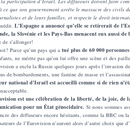
 la participation d’Israël. Les diffuseurs doivent faire co
à ce que son gouvernement arrête le massacre des civils d
urnalistes et de leurs familles, et respecte le droit interna
L’Espagne a annoncé qu’elle se retirerait de l’Eur
inédit.
nde, la Slovénie et les Pays-Bas menacent eux aussi de 
 de s’allonger!
tué plus de 60 000 personne
oi? Parce qu’un pays qui a
nfants, ne mérite pas qu’on lui offre une scène et des paill
vision a exclu la Russie quelques jours après l’invasion de
ns de bombardements, une famine de masse et l’assassinat 
eur national d’Israël est accueilli comme si de rien n’ét
inacceptable.
vision est une célébration de la liberté, de la joie, de 
nication pour un État génocidaire.
Si nous sommes as
ncre des diffuseurs encore hésitants, comme la BBC ou la 
sateurs de l’Eurovision n’auront alors d’autre choix que d’