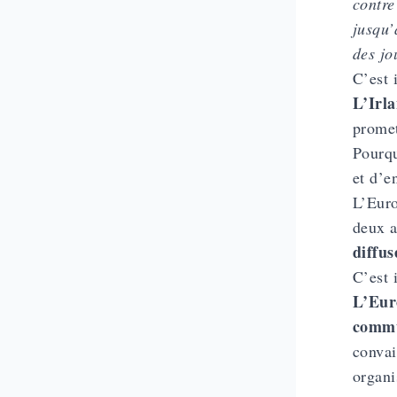
contre
jusqu’
des jo
C’est 
L’Irla
promet
Pourqu
et d’e
L’Euro
deux a
diffus
C’est 
L’Euro
commu
convai
organi