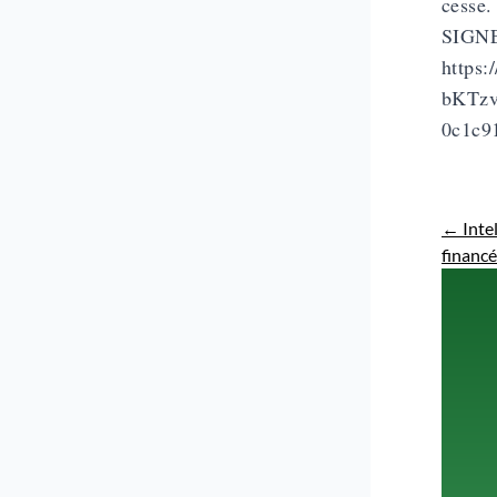
cesse.
SIGN
https:
bKTzv
0c1c9
←
Intel
financé