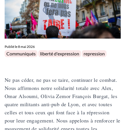
Publié le
8 mai 2026
Posted in
Tags:
Communiqués
liberté d'expression
repression
Ne pas céder, ne pas se taire, continuer le combat.
Nous affirmons notre solidarité totale avec Alex,
Omar Alsoumi, Olivia Zemor François Burgat, les
quatre militants anti-pub de Lyon, et avec toutes
celles et tous ceux qui font face à la répression
pour leur engagement. Nous appelons à renforcer le
mouvement de solidarité envers toutes les