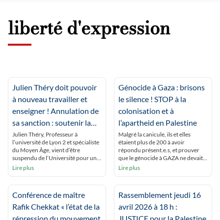
liberté d'expression
Julien Théry doit pouvoir
Génocide à Gaza : brisons
à nouveau travailler et
le silence ! STOP à la
enseigner ! Annulation de
colonisation et à
sa sanction : soutenir la
l’apartheid en Palestine
Palestine n’est pas un
Julien Théry, Professeur à
Malgré la canicule, ils et elles
l’université de Lyon 2 et spécialiste
étaient plus de 200 à avoir
crime !
du Moyen Âge, vient d’être
répondu présent.e.s, et prouver
suspendu de l’Université pour une
que le génocide à GAZA ne devait
durée de 18 mois, sans pouvoir
pas être oublié ! Ils et elles
Lire plus
Lire plus
toucher son salaire. Ses crimes ?
voulaient aussi dénoncer de
Avoir reposté un texte critique
développement de l’épuration
d’une tribune pro-Israël parue
ethnique coloniale en Cisjordanie.
Conférence de maître
Rassemblement jeudi 16
dans le Figaro et appelé au boycott
Enfin, ils se sont montré solidaires
des personnalités signataires ;
des militants réprimés pour leur
Rafik Chekkat « l’état de la
avril 2026 à 18 h :
avoir constamment dénoncé […]
soutien au peuple […]
répression du mouvement
JUSTICE pour la Palestine