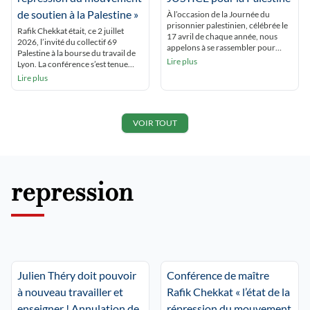
de soutien à la Palestine »
À l’occasion de la Journée du
prisonnier palestinien, célébrée le
Rafik Chekkat était, ce 2 juillet
17 avril de chaque année, nous
2026, l’invité du collectif 69
appelons à se rassembler pour
Palestine à la bourse du travail de
rendre hommage à tous les
Lire plus
Lyon. La conférence s’est tenue
prisonniers palestiniens en
devant une assistance nombreuse
Lire plus
souffrance permanente derrière
et attentive Le quotidien de Rafik
les barreaux israéliens. Dans la
Chekkat, ce sont : les interdictions
situation de génocide à Gaza, de
de manifester, les perquisitions, les
terreur coloniale en Cisjordanie, la
colloques annulés, les fermetures
VOIR TOUT
situation des prisonnières et
de lieux de culte, les
prisonniers palestiniens est […]
rassemblements empêchés, les […]
repression
Julien Théry doit pouvoir
Conférence de maître
à nouveau travailler et
Rafik Chekkat « l’état de la
enseigner ! Annulation de
répression du mouvement