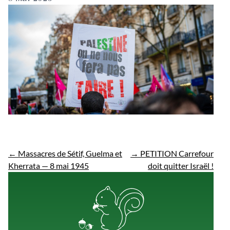
←
Massacres de Sétif, Guelma et
→
PETITION Carrefour
Kherrata — 8 mai 1945
doit quitter Israël !