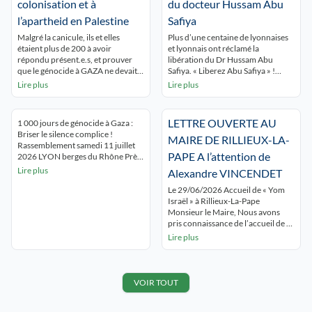
colonisation et à
du docteur Hussam Abu
l’apartheid en Palestine
Safiya
Malgré la canicule, ils et elles
Plus d’une centaine de lyonnaises
étaient plus de 200 à avoir
et lyonnais ont réclamé la
répondu présent.e.s, et prouver
libération du Dr Hussam Abu
que le génocide à GAZA ne devait
Safiya. « Liberez Abu Safiya » !
pas être oublié ! Ils et elles
« Gaza Gaza Lyon est avec toi » ! Le
Lire plus
Lire plus
voulaient aussi dénoncer de
rassemblement s’est tenu devant
développement de l’épuration
les grilles de l’hôtel de ville de Lyon
ethnique coloniale en Cisjordanie.
qui avait fait du docteur un citoyen
LETTRE OUVERTE AU
1 000 jours de génocide à Gaza :
Enfin, ils se sont montré solidaires
d’honneur. Les intervenants, dont
Briser le silence complice !
des militants réprimés pour leur
une soignante ont réclamé […]
MAIRE DE RILLIEUX-LA-
Rassemblement samedi 11 juillet
soutien au peuple […]
PAPE A l’attention de
2026 LYON berges du Rhône Près
de 500 lyonnais.es ont tenu à
Lire plus
Alexandre VINCENDET
briser le silence qui entoure le
génocide de Gaza en participant au
Le 29/06/2026 Accueil de « Yom
rassemblement appelé par le
Israël » à Rillieux-La-Pape
collectif 69 Palestine. « Gaza Gaza,
Monsieur le Maire, Nous avons
Lyon est avec toi' » ont-iels […]
pris connaissance de l’accueil de «
Yom Israël » initialement prévue le
Lire plus
28 juin dernier à Rillieux la Pape,
soit la commune dont vous êtes le
premier magistrat. En raison de la
canicule, cet événement, faisant la
VOIR TOUT
promotion d’Israël, a […]