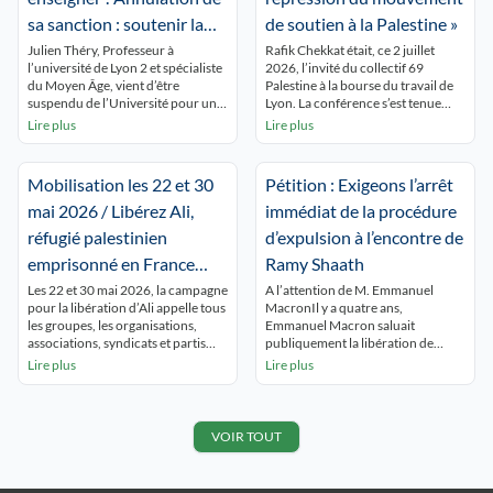
sa sanction : soutenir la
de soutien à la Palestine »
Palestine n’est pas un
Julien Théry, Professeur à
Rafik Chekkat était, ce 2 juillet
l’université de Lyon 2 et spécialiste
2026, l’invité du collectif 69
crime !
du Moyen Âge, vient d’être
Palestine à la bourse du travail de
suspendu de l’Université pour une
Lyon. La conférence s’est tenue
durée de 18 mois, sans pouvoir
devant une assistance nombreuse
Lire plus
Lire plus
toucher son salaire. Ses crimes ?
et attentive Le quotidien de Rafik
Avoir reposté un texte critique
Chekkat, ce sont : les interdictions
d’une tribune pro-Israël parue
de manifester, les perquisitions, les
Mobilisation les 22 et 30
Pétition : Exigeons l’arrêt
dans le Figaro et appelé au boycott
colloques annulés, les fermetures
des personnalités signataires ;
de lieux de culte, les
mai 2026 / Libérez Ali,
immédiat de la procédure
avoir constamment dénoncé […]
rassemblements empêchés, les […]
réfugié palestinien
d’expulsion à l’encontre de
emprisonné en France
Ramy Shaath
depuis 2 ans!
Les 22 et 30 mai 2026, la campagne
A l’attention de M. Emmanuel
pour la libération d’Ali appelle tous
MacronIl y a quatre ans,
les groupes, les organisations,
Emmanuel Macron saluait
associations, syndicats et partis
publiquement la libération de
solidaires de la Palestine et en lutte
Ramy Shaath des prisons
Lire plus
Lire plus
pour la défense des droits des
égyptiennes. Il déclarait partager «
réfugié·es et des personnes exilées
le soulagement de son épouse
à se mobiliser pour exiger la
Céline Lebrun » et remerciait « tous
libération immédiate d’Ali, la fin de
ceux qui ont joué un rôle positif
VOIR TOUT
la procédure et […]
dans cet heureux dénouement ». La
France se posait alors […]