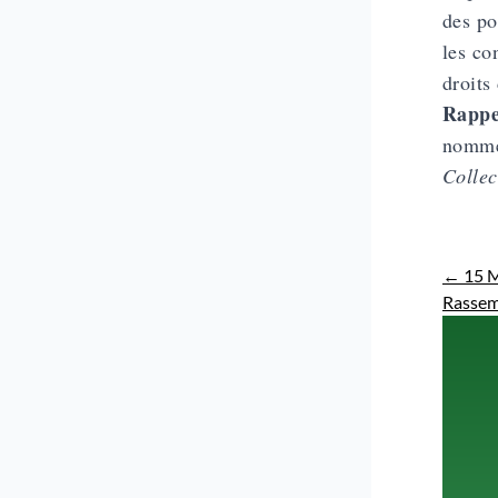
des po
les co
droits
Rappe
nommer
Collec
←
15 M
Rassem