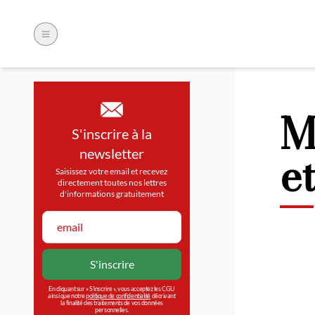
M
S'inscrire à la
e
newsletter
Saisissez votre email et recevez
directement toutes nos lettres
d'informations gratuitement
En cliquant sur « S’inscrire », vous acceptez les CGU
ainsi que notre
politique de confidentialité
décrivant
la finalité des traitements de vos données
personnelles.