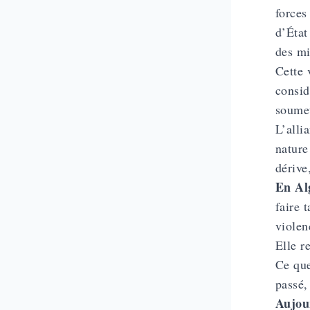
forces
d’État
des mi
Cette 
consid
soumet
L’alli
nature
dérive
En Al
faire 
violen
Elle r
Ce que
passé,
Aujou