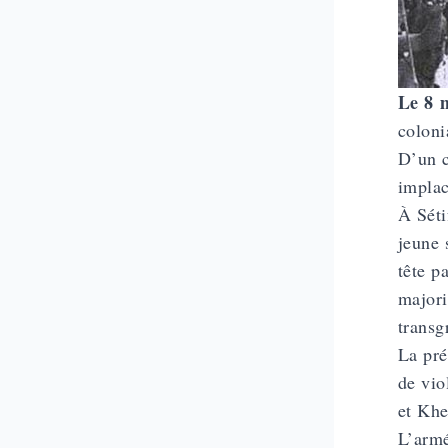
Le 8 
coloni
D’un c
implac
À Séti
jeune 
tête p
majori
transg
La pré
de vio
et Khe
L’armé