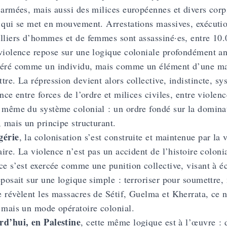
 armées, mais aussi des milices européennes et divers corps
 qui se met en mouvement. Arrestations massives, exécutio
lliers d’hommes et de femmes sont assassiné·es, entre 10.
violence repose sur une logique coloniale profondément anc
éré comme un individu, mais comme un élément d’une masse
tre. La répression devient alors collective, indistincte, sy
ance entre forces de l’ordre et milices civiles, entre violenc
 même du système colonial : un ordre fondé sur la dominat
, mais un principe structurant.
gérie
, la colonisation s’est construite et maintenue par la
taire. La violence n’est pas un accident de l’histoire coloni
ce s’est exercée comme une punition collective, visant à éc
eposait sur une logique simple : terroriser pour soumettre, 
 révèlent les massacres de Sétif, Guelma et Kherrata, ce 
 mais un mode opératoire colonial.
rd’hui, en Palestine
, cette même logique est à l’œuvre :