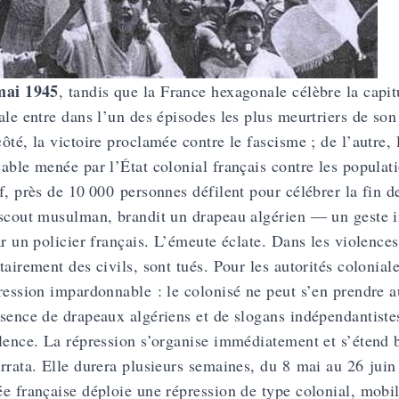
mai 1945
, tandis que la France hexagonale célèbre la capit
ale entre dans l’un des épisodes les plus meurtriers de son 
ôté, la victoire proclamée contre le fascisme ; de l’autre
able menée par l’État colonial français contre les populat
f, près de 10 000 personnes défilent pour célébrer la fin d
scout musulman, brandit un drapeau algérien — un geste int
ar un policier français. L’émeute éclate. Dans les violence
tairement des civils, sont tués. Pour les autorités colonia
ression impardonnable : le colonisé ne peut s’en prendre a
sence de drapeaux algériens et de slogans indépendantistes
lence. La répression s’organise immédiatement et s’étend 
rrata. Elle durera plusieurs semaines, du 8 mai au 26 juin
e française déploie une répression de type colonial, mobil