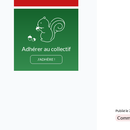
Adhérer au collectif
J'ADHÈRE !
Publié le
Posted 
Comm