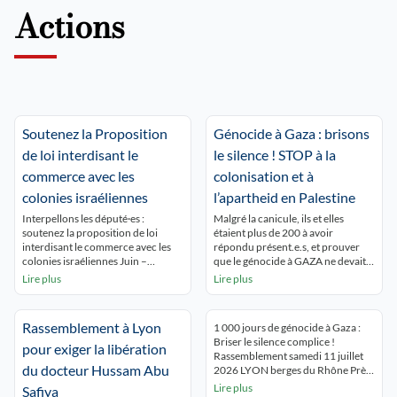
Actions
Soutenez la Proposition
Génocide à Gaza : brisons
de loi interdisant le
le silence ! STOP à la
commerce avec les
colonisation et à
colonies israéliennes
l’apartheid en Palestine
Interpellons les député·es :
Malgré la canicule, ils et elles
soutenez la proposition de loi
étaient plus de 200 à avoir
interdisant le commerce avec les
répondu présent.e.s, et prouver
colonies israéliennes Juin –
que le génocide à GAZA ne devait
Décembre 2026 5 048
pas être oublié ! Ils et elles
Lire plus
Lire plus
interpellations : 5 048 Partager sur
voulaient aussi dénoncer de
Mobilisons-nous pour une action
développement de l’épuration
concrète : arrêter la collaboration
ethnique coloniale en Cisjordanie.
Rassemblement à Lyon
1 000 jours de génocide à Gaza :
économique avec les colonies
Enfin, ils se sont montré solidaires
Briser le silence complice !
israéliennes illégales Une
des militants réprimés pour leur
pour exiger la libération
Rassemblement samedi 11 juillet
proposition de loi va être déposée
soutien au peuple […]
du docteur Hussam Abu
2026 LYON berges du Rhône Près
à l’Assemblée nationale pour
de 500 lyonnais.es ont tenu à
Lire plus
interdire le commerce […]
Safiya