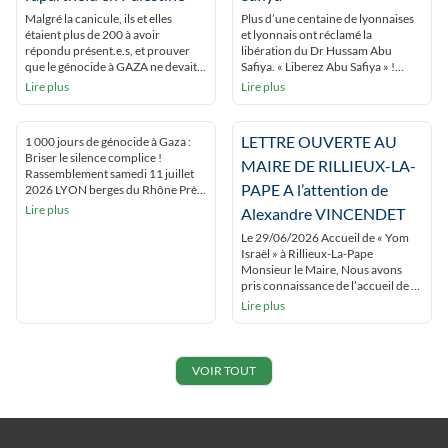
Malgré la canicule, ils et elles
Plus d’une centaine de lyonnaises
étaient plus de 200 à avoir
et lyonnais ont réclamé la
répondu présent.e.s, et prouver
libération du Dr Hussam Abu
que le génocide à GAZA ne devait
Safiya. « Liberez Abu Safiya » !
pas être oublié ! Ils et elles
« Gaza Gaza Lyon est avec toi » ! Le
Lire plus
Lire plus
voulaient aussi dénoncer de
rassemblement s’est tenu devant
développement de l’épuration
les grilles de l’hôtel de ville de Lyon
ethnique coloniale en Cisjordanie.
qui avait fait du docteur un citoyen
LETTRE OUVERTE AU
1 000 jours de génocide à Gaza :
Enfin, ils se sont montré solidaires
d’honneur. Les intervenants, dont
Briser le silence complice !
des militants réprimés pour leur
une soignante ont réclamé […]
MAIRE DE RILLIEUX-LA-
Rassemblement samedi 11 juillet
soutien au peuple […]
PAPE A l’attention de
2026 LYON berges du Rhône Près
de 500 lyonnais.es ont tenu à
Lire plus
Alexandre VINCENDET
briser le silence qui entoure le
génocide de Gaza en participant au
Le 29/06/2026 Accueil de « Yom
rassemblement appelé par le
Israël » à Rillieux-La-Pape
collectif 69 Palestine. « Gaza Gaza,
Monsieur le Maire, Nous avons
Lyon est avec toi' » ont-iels […]
pris connaissance de l’accueil de «
Yom Israël » initialement prévue le
Lire plus
28 juin dernier à Rillieux la Pape,
soit la commune dont vous êtes le
premier magistrat. En raison de la
canicule, cet événement, faisant la
VOIR TOUT
promotion d’Israël, a […]