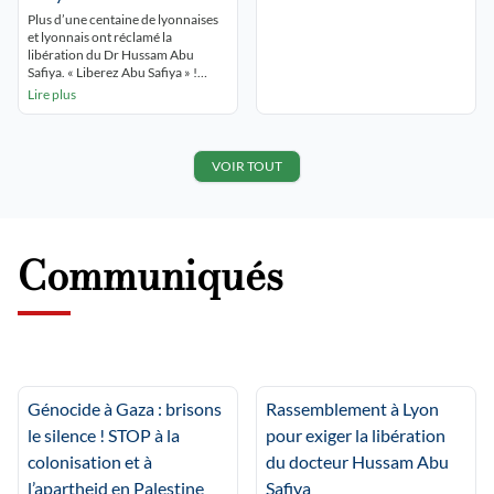
briser le silence qui entoure le
Plus d’une centaine de lyonnaises
génocide de Gaza en participant au
et lyonnais ont réclamé la
rassemblement appelé par le
libération du Dr Hussam Abu
collectif 69 Palestine. « Gaza Gaza,
Safiya. « Liberez Abu Safiya » !
Lyon est avec toi' » ont-iels […]
« Gaza Gaza Lyon est avec toi » ! Le
Lire plus
rassemblement s’est tenu devant
les grilles de l’hôtel de ville de Lyon
qui avait fait du docteur un citoyen
d’honneur. Les intervenants, dont
VOIR TOUT
une soignante ont réclamé […]
Communiqués
Génocide à Gaza : brisons
Rassemblement à Lyon
le silence ! STOP à la
pour exiger la libération
colonisation et à
du docteur Hussam Abu
l’apartheid en Palestine
Safiya