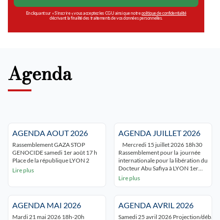
En cliquant sur « S’inscrire », vous acceptez les CGU ainsi que notre
politique de confidentialité
décrivant la finalité des traitements de vos données personnelles.
Agenda
AGENDA AOUT 2026
AGENDA JUILLET 2026
Rassemblement GAZA STOP
Mercredi 15 juillet 2026 18h30
GENOCIDE samedi 1er août 17 h
Rassemblement pour la journée
Place de la république LYON 2
internationale pour la libération du
Docteur Abu Safiya à LYON 1er
Lire plus
place de la comédie Samedi 11
Lire plus
juillet 2026 « 1 000 jours de
génocide à Gaza : Briser le
silence » Rassemblement-veillée
AGENDA MAI 2026
AGENDA AVRIL 2026
LYON 20h -Berges du Rhône (rive
gauche) au niveau du pont […]
Mardi 21 mai 2026 18h-20h
Samedi 25 avril 2026 Projection/débat